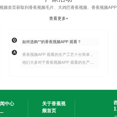
讯”微信公号：丰巢收费方案应该多方参与协商，
视频首页获取到香蕉视频毛片、大鸡巴香蕉视频、香蕉视频APP
不能仅由丰巢公...
查看更多+
Q
如何选购**的香蕉视频APP 观看？
A
香蕉视频APP 观看的生产工艺十分简单，
他们大多对于香蕉视频APP 观看的生产过
程及产品质量不是太过关注，其实如何**保
温工程的施工质量，如何不让监理为难自
己，他们不太关注，而深受其害，香蕉视
频APP 观看的质量问题直接关系到保温板
是否浪费，工程款能否顺利结算。其实选
闻中心
关于香蕉视
1
购**的香蕉视频APP 观看很简单，只要购
频首页