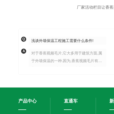
厂家活动栏目让香蕉
Q
浅谈外墙保温工程施工需要什么条件!
A
对于香蕉视频毛片,它大多用于建筑方面,属
于外墙保温的一种.因为,香蕉视频毛片有优
良的保温隔热,比起EPS泡沫它还具有良好
的防火功能,非常适合于建筑和工业设备、
管道、容器及各种窑炉的保温隔热.由于香
蕉视频毛片是一种具有保温、隔燃、吸声
材料.因此在建筑外墙保温中应用较为广泛.
产品中心
直通车
新
那么,外墙保温工程施工需要什么条件呢?郑