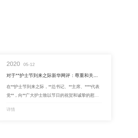
2020
05-12
对于**护士节到来之际新华网评：尊重和关爱是zui好的礼物！
在**护士节到来之际，**总书记、**主席、****代表
党**，向**广大护士致以节日的祝贺和诚挚的慰
问。他强调，各级党委和政府要关心爱护广大护
详情
士，把加强护士队伍建设作为卫生健康事业发展重
要的基础工作来抓，**激励机制，宣传**典型，支
持..护士长期从事护理工作。全社会都要理解和支