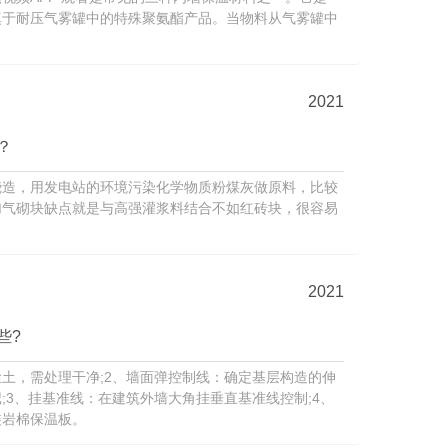
填于耐压气雾罐中的特殊聚氨酯产品。当物料从气雾罐中
2021
？
烧造，用发电站的环境污染化学物质粉煤灰做原料，比较
加气砌块缺点就是与高强灌浆料结合不如红砖块，很容易
2021
些?
土，需处理干净;2、墙面弹控制线：确定基层构造的伸
;3、挂基准线：在建筑外墙大角挂垂直基准线控制;4、
裝岩棉保温板。