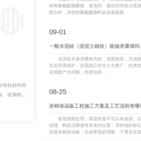
种将聚氨酯预聚物﹑发泡剂﹑催化剂等组分装
喷出时，沫状的聚氨酯物料会迅速膨胀...
09-01
一般水泥砖（混泥土砌块）能做承重墙吗
水泥砖本身净重较为轻，强度较高，无须
生态环境保护，在我国己经在大力推广。此类
在墙面产生间隙，伤害别具...
和有机材料两
08-25
板、玻璃棉
烯香蕉视频
岩棉保温板工程施工方案及工艺流程有哪
基层墙面处理：基层表面不可以有油渍、尘
缩缝、构造沉降缝等具体的位置，另外搞好标记
安裝岩棉保温板：先涂界面处理胶，干透后安