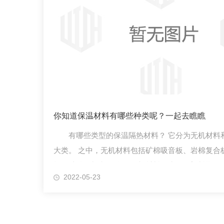
你知道保温材料有哪些种类呢？一起去瞧瞧
有哪些类型的保温隔热材料？ 它分为无机材料
大类。 之中，无机材料包括矿棉吸音板、岩棉复合
板、硅酸铝棉和石绵。 有机材料分为阻燃塑料聚乙
2022-05-23
APP 观看、pc聚碳酸酯强制塑料泡沫和模压聚乙...