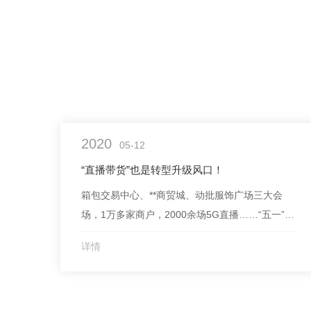
2020
05-12
“直播带货”也是转型升级风口！
箱包交易中心、**商贸城、动批服饰广场三大会
场，1万多家商户，2000余场5G直播……“五一”假
期，北方商贸重镇白沟举办了别开生面的“直播带
详情
货节”，很多商户足不出户就把生意做遍了**。疫情
暴发以来，许...