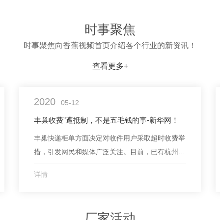
时事聚焦
时事聚焦向香蕉视频首页介绍各个行业的新资讯！
查看更多+
2020
05-12
丰巢收费”遭抵制，不是五毛钱的事-新华网！
丰巢快递柜单方面决定对收件用户采取超时收费举
措，引发网民和媒体广泛关注。目前，已有杭州东
新园小区和上海中环花苑小区明确停止使用丰巢快
详情
递柜。在《致亲爱的用户一封信》和《东新园业委
会事件声明》两篇文章中，丰巢对收费原因做了解
释，但没有改变收费措施的计划。“新华每日电
厂家活动