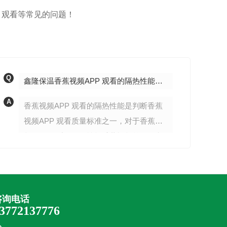
持护士。当战“疫”的号角...
 观看等常见的问题！
Q
Q
鑫隆保温香蕉视频APP 观看的隔热性能怎么样？
A
A
香蕉视频APP 观看的隔热性能是判断香蕉
视频APP 观看质量标准之一，对于香蕉视
频APP 观看的隔热性能香蕉视频首页有必
要多做一些了解，不论香蕉视频首页是消
费者还是经销商，多了解一下对香蕉视频
首页选购香蕉视频APP 观看是有一定的帮
助的。香蕉视频APP 观看的保温隔热性具
咨询电话
3772137776
有高热阻、低线性、膨胀比低的特点，其