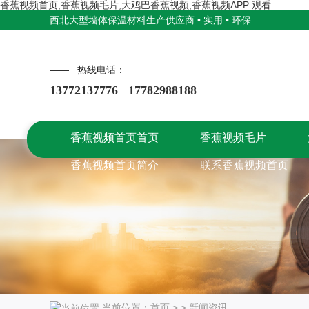
香蕉视频首页,香蕉视频毛片,大鸡巴香蕉视频,香蕉视频APP 观看
西北大型墙体保温材料生产供应商 • 实用 • 环保
—— 热线电话：
13772137776 17782988188
香蕉视频首页首页
香蕉视频毛片
香蕉视频首页首页
香蕉视频首页简介
香蕉视频毛片
联系香蕉视频首页
香蕉视频首页简介
联系香蕉视频首页
当前位置：
首页
> >
新闻资讯